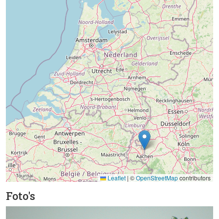
Leaflet
|
©
OpenStreetMap
contributors
Foto's