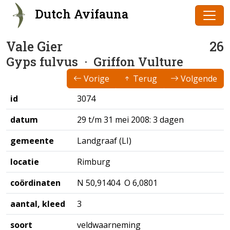
Dutch Avifauna
Vale Gier
26
Gyps fulvus
· Griffon Vulture
Vorige
Terug
Volgende
id
3074
datum
29 t/m 31 mei 2008: 3 dagen
gemeente
Landgraaf (LI)
locatie
Rimburg
coördinaten
N 50,91404 O 6,0801
aantal, kleed
3
soort
veldwaarneming