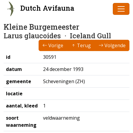
Dutch Avifauna
Kleine Burgemeester
Larus glaucoides
· Iceland Gull
Vorige
Terug
Volgende
id
30591
datum
24 december 1993
gemeente
Scheveningen (ZH)
locatie
aantal, kleed
1
soort
veldwaarneming
waarneming