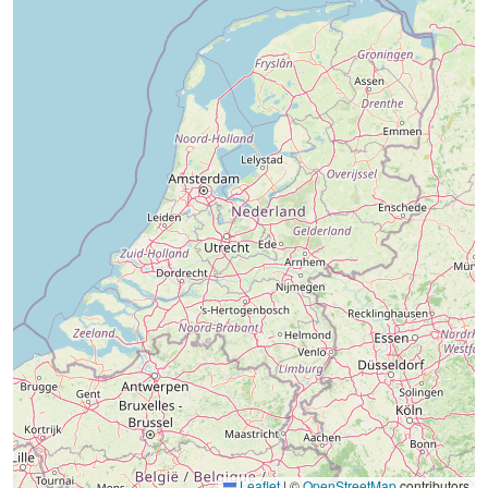
Leaflet
|
©
OpenStreetMap
contributors