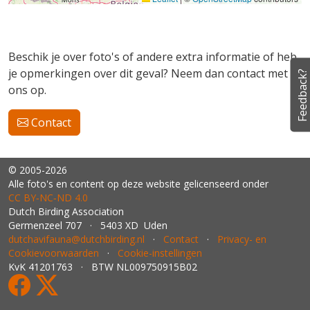
Beschik je over foto's of andere extra informatie of heb
je opmerkingen over dit geval? Neem dan contact met
Feedback?
ons op.
Contact
© 2005-2026
Alle foto's en content op deze website gelicenseerd onder
CC BY‑NC‑ND 4.0
Dutch Birding Association
Germenzeel 707 · 5403 XD Uden
dutchavifauna@dutchbirding.nl
·
Contact
·
Privacy- en
Cookievoorwaarden
·
Cookie-instellingen
KvK 41201763 · BTW NL009750915B02