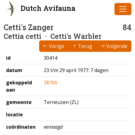
Dutch Avifauna
Cetti's Zanger
84
Cettia cetti
· Cetti's Warbler
Vorige
Terug
Volgende
id
30414
datum
23 t/m 29 april 1977: 7 dagen
gekoppeld
28706
aan
gemeente
Terneuzen (ZL)
locatie
coördinaten
vervaagd