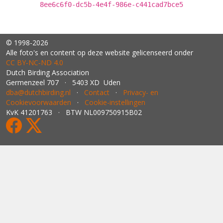
8ee6c6f0-dc5b-4e4f-986e-c441cad7bce5
© 1998-2026
Alle foto's en content op deze website gelicenseerd onder
CC BY‑NC‑ND 4.0
Dutch Birding Association
Germenzeel 707 · 5403 XD Uden
dba@dutchbirding.nl
·
Contact
·
Privacy- en
Cookievoorwaarden
·
Cookie-instellingen
KvK 41201763 · BTW NL009750915B02