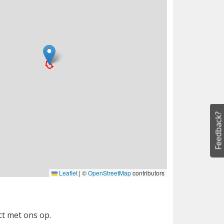
Feedback?
Leaflet
|
©
OpenStreetMap
contributors
ct met ons op.