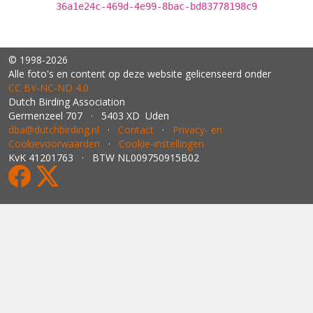
36a1e24c-469d-4e99-8bac-bd83778198c9
© 1998-2026
Alle foto's en content op deze website gelicenseerd onder
CC BY‑NC‑ND 4.0
Dutch Birding Association
Germenzeel 707 · 5403 XD Uden
dba@dutchbirding.nl
·
Contact
·
Privacy- en
Cookievoorwaarden
·
Cookie-instellingen
KvK 41201763 · BTW NL009750915B02