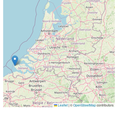
Leaflet
|
©
OpenStreetMap
contributors