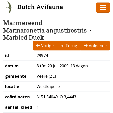
Dutch Avifauna
Marmereend
Marmaronetta angustirostris
·
Marbled Duck
Vorige
Terug
Volgende
id
29974
datum
8 t/m 20 juli 2009: 13 dagen
gemeente
Veere (ZL)
locatie
Westkapelle
coördinaten
N 51,54049 O 3,4443
aantal, kleed
1