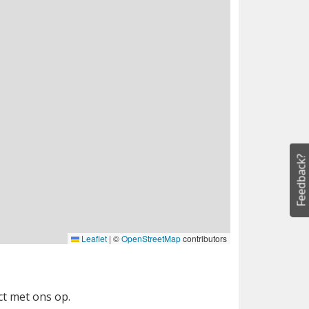
Feedback?
Leaflet
|
©
OpenStreetMap
contributors
ct met ons op.