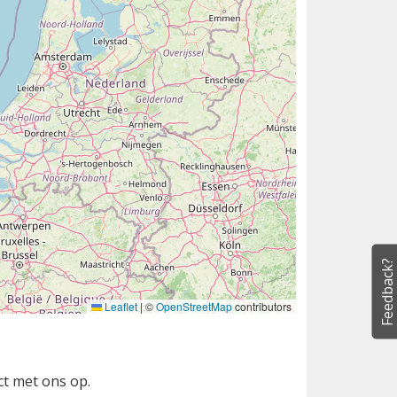
Feedback?
Leaflet
|
©
OpenStreetMap
contributors
ct met ons op.