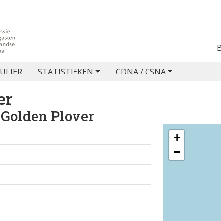
ULIER
STATISTIEKEN
CDNA / CSNA
er
 Golden Plover
+
−