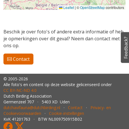
Leaflet
|
©
OpenStreetMap
contributors
Beschik je over foto's of andere extra informatie of heb
je opmerkingen over dit geval? Neem dan contact met
Feedback?
ons op.
Contact
© 2005-2026
Alle foto's en content op deze website gelicenseerd onder
CC BY‑NC‑ND 4.0
Dutch Birding Association
Germenzeel 707 · 5403 XD Uden
dutchavifauna@dutchbirding.nl
·
Contact
·
Privacy- en
Cookievoorwaarden
·
Cookie-instellingen
KvK 41201763 · BTW NL009750915B02