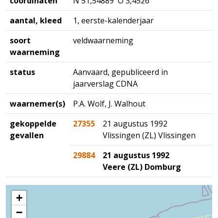
coördinaten
N 51,54889 O 3,4526
aantal, kleed
1, eerste-kalenderjaar
soort
veldwaarneming
waarneming
status
Aanvaard, gepubliceerd in
jaarverslag CDNA
waarnemer(s)
P.A. Wolf, J. Walhout
gekoppelde
27355
21 augustus 1992
gevallen
Vlissingen (ZL) Vlissingen
29884
21 augustus 1992
Veere (ZL) Domburg
+
−