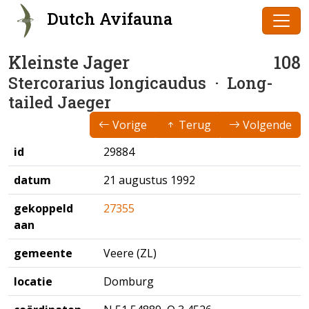
Dutch Avifauna
Kleinste Jager
108
Stercorarius longicaudus
· Long-
tailed Jaeger
Vorige
Terug
Volgende
id
29884
datum
21 augustus 1992
gekoppeld
27355
aan
gemeente
Veere (ZL)
locatie
Domburg