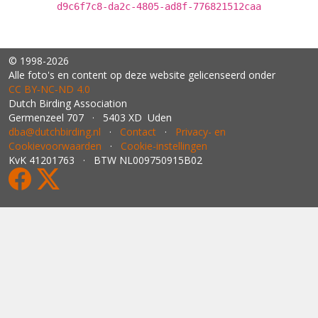
d9c6f7c8-da2c-4805-ad8f-776821512caa
© 1998-2026
Alle foto's en content op deze website gelicenseerd onder
CC BY‑NC‑ND 4.0
Dutch Birding Association
Germenzeel 707 · 5403 XD Uden
dba@dutchbirding.nl
·
Contact
·
Privacy- en
Cookievoorwaarden
·
Cookie-instellingen
KvK 41201763 · BTW NL009750915B02