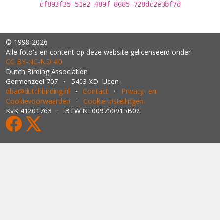
cf893f35-51e2-489f-8685-728dc2e3bf7d
© 1998-2026
Alle foto's en content op deze website gelicenseerd onder
CC BY‑NC‑ND 4.0
Dutch Birding Association
Germenzeel 707 · 5403 XD Uden
dba@dutchbirding.nl
·
Contact
·
Privacy- en
Cookievoorwaarden
·
Cookie-instellingen
KvK 41201763 · BTW NL009750915B02