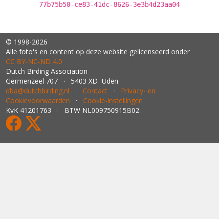
77b75b50-ce83-41dc-8626-3e3b4d23aa04
© 1998-2026
Alle foto's en content op deze website gelicenseerd onder
CC BY‑NC‑ND 4.0
Dutch Birding Association
Germenzeel 707 · 5403 XD Uden
dba@dutchbirding.nl
·
Contact
·
Privacy- en
Cookievoorwaarden
·
Cookie-instellingen
KvK 41201763 · BTW NL009750915B02