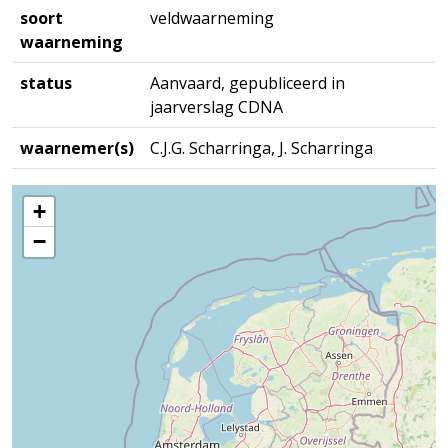
soort
veldwaarneming
waarneming
status
Aanvaard, gepubliceerd in
jaarverslag CDNA
waarnemer(s)
C.J.G. Scharringa, J. Scharringa
+
−