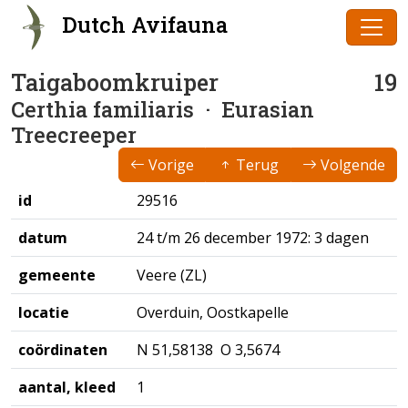
Dutch Avifauna
Taigaboomkruiper
19
Certhia familiaris
· Eurasian
Treecreeper
Vorige
Terug
Volgende
id
29516
datum
24 t/m 26 december 1972: 3 dagen
gemeente
Veere (ZL)
locatie
Overduin, Oostkapelle
coördinaten
N 51,58138 O 3,5674
aantal, kleed
1