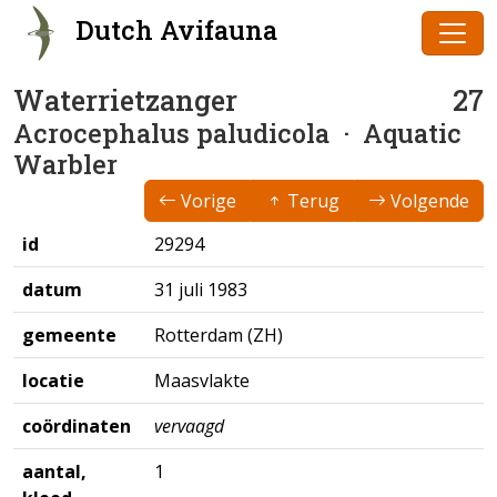
Dutch Avifauna
Waterrietzanger
27
Acrocephalus paludicola
· Aquatic
Warbler
Vorige
Terug
Volgende
id
29294
datum
31 juli 1983
gemeente
Rotterdam (ZH)
locatie
Maasvlakte
coördinaten
vervaagd
aantal,
1