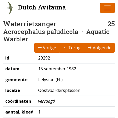
Dutch Avifauna
Waterrietzanger
25
Acrocephalus paludicola
· Aquatic
Warbler
Vorige
Terug
Volgende
id
29292
datum
15 september 1982
gemeente
Lelystad (FL)
locatie
Oostvaardersplassen
coördinaten
vervaagd
aantal, kleed
1