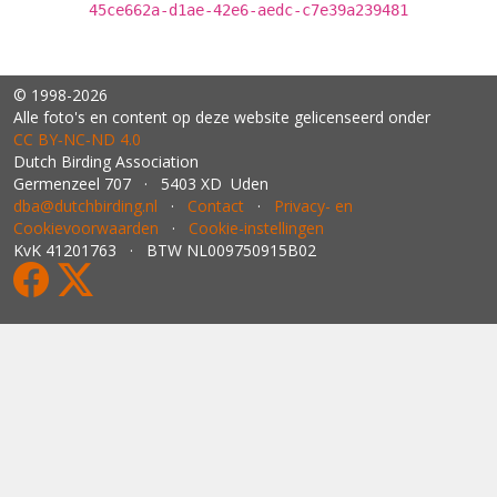
45ce662a-d1ae-42e6-aedc-c7e39a239481
© 1998-2026
Alle foto's en content op deze website gelicenseerd onder
CC BY‑NC‑ND 4.0
Dutch Birding Association
Germenzeel 707 · 5403 XD Uden
dba@dutchbirding.nl
·
Contact
·
Privacy- en
Cookievoorwaarden
·
Cookie-instellingen
KvK 41201763 · BTW NL009750915B02