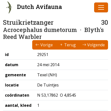
Dutch Avifauna
Struikrietzanger
30
Acrocephalus dumetorum
· Blyth's
Reed Warbler
Vorige
Terug
Volgende
id
29251
datum
24 mei 2014
gemeente
Texel (NH)
locatie
De Tuintjes
coördinaten
N 53,17862 O 4,8545
aantal, kleed
1