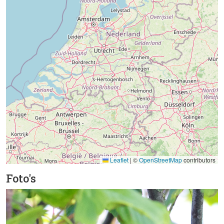
Leaflet
|
©
OpenStreetMap
contributors
Foto's