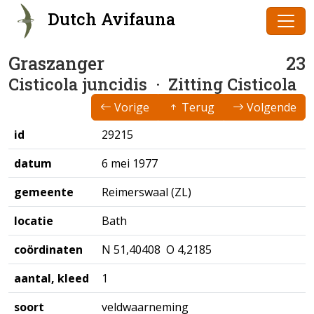
Dutch Avifauna
Graszanger
23
Cisticola juncidis
· Zitting Cisticola
Vorige
Terug
Volgende
id
29215
datum
6 mei 1977
gemeente
Reimerswaal (ZL)
locatie
Bath
coördinaten
N 51,40408 O 4,2185
aantal, kleed
1
soort
veldwaarneming