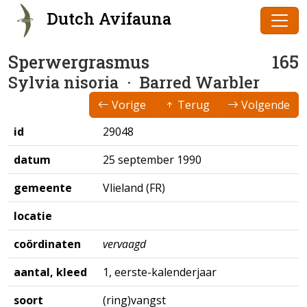
Dutch Avifauna
Sperwergrasmus
165
Sylvia nisoria
· Barred Warbler
Vorige
Terug
Volgende
id
29048
datum
25 september 1990
gemeente
Vlieland (FR)
locatie
coördinaten
vervaagd
aantal, kleed
1, eerste-kalenderjaar
soort
(ring)vangst