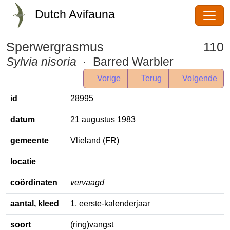
Dutch Avifauna
Sperwergrasmus
110
Sylvia nisoria
· Barred Warbler
Vorige
Terug
Volgende
id
28995
datum
21 augustus 1983
gemeente
Vlieland (FR)
locatie
coördinaten
vervaagd
aantal, kleed
1, eerste-kalenderjaar
soort
(ring)vangst