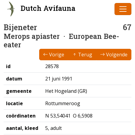
Dutch Avifauna
Bijeneter
67
Merops apiaster
· European Bee-
eater
Vorige
Terug
Volgende
id
28578
datum
21 juni 1991
gemeente
Het Hogeland (GR)
locatie
Rottummeroog
coördinaten
N 53,54041 O 6,5908
aantal, kleed
5, adult