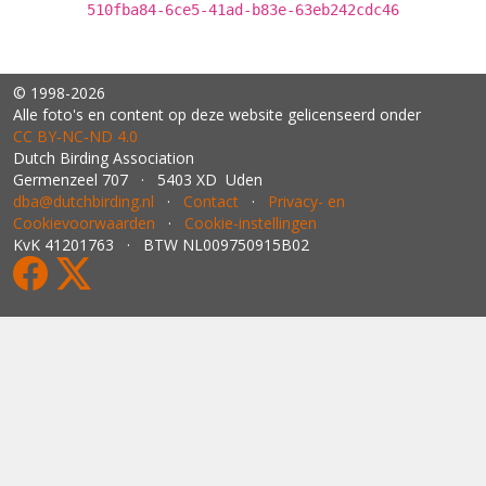
510fba84-6ce5-41ad-b83e-63eb242cdc46
© 1998-2026
Alle foto's en content op deze website gelicenseerd onder
CC BY‑NC‑ND 4.0
Dutch Birding Association
Germenzeel 707 · 5403 XD Uden
dba@dutchbirding.nl
·
Contact
·
Privacy- en
Cookievoorwaarden
·
Cookie-instellingen
KvK 41201763 · BTW NL009750915B02