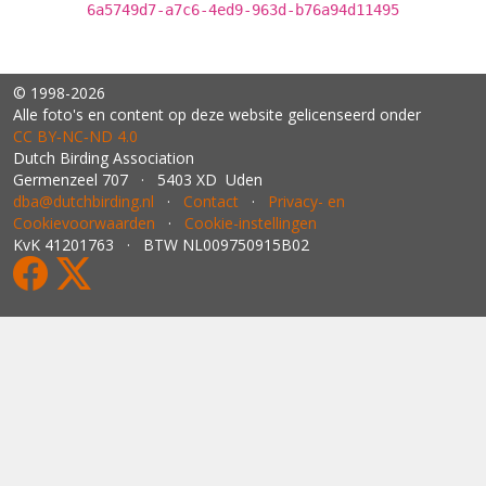
6a5749d7-a7c6-4ed9-963d-b76a94d11495
© 1998-2026
Alle foto's en content op deze website gelicenseerd onder
CC BY‑NC‑ND 4.0
Dutch Birding Association
Germenzeel 707 · 5403 XD Uden
dba@dutchbirding.nl
·
Contact
·
Privacy- en
Cookievoorwaarden
·
Cookie-instellingen
KvK 41201763 · BTW NL009750915B02