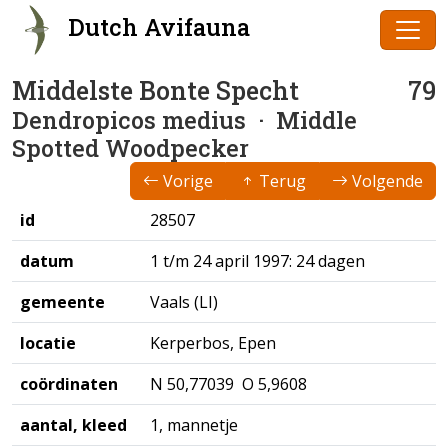
Dutch Avifauna
Middelste Bonte Specht
79
Dendropicos medius
· Middle
Spotted Woodpecker
Vorige
Terug
Volgende
id
28507
datum
1 t/m 24 april 1997: 24 dagen
gemeente
Vaals (LI)
locatie
Kerperbos, Epen
coördinaten
N 50,77039 O 5,9608
aantal, kleed
1, mannetje