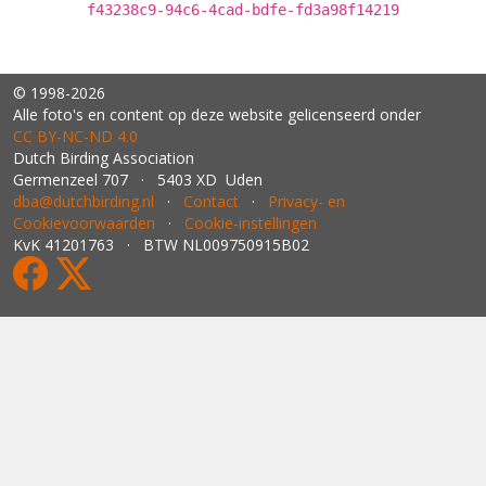
f43238c9-94c6-4cad-bdfe-fd3a98f14219
© 1998-2026
Alle foto's en content op deze website gelicenseerd onder
CC BY‑NC‑ND 4.0
Dutch Birding Association
Germenzeel 707 · 5403 XD Uden
dba@dutchbirding.nl
·
Contact
·
Privacy- en
Cookievoorwaarden
·
Cookie-instellingen
KvK 41201763 · BTW NL009750915B02