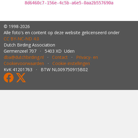
8d6460c7-156e-4c5b-a6e5-0aa2b557690a
© 1998-2026
Alle foto's en content op deze website gelicenseerd onder
CC BY‑NC‑ND 4.0
Dutch Birding Association
Germenzeel 707 · 5403 XD Uden
dba@dutchbirding.nl
·
Contact
·
Privacy- en
Cookievoorwaarden
·
Cookie-instellingen
KvK 41201763 · BTW NL009750915B02