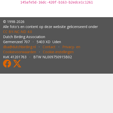
145afe5d-16dc-420f-b163-b2edce1c1261
© 1998-2026
Alle foto's en content op deze website gelicenseerd onder
CC BY‑NC‑ND 4.0
Dutch Birding Association
Germenzeel 707 · 5403 XD Uden
dba@dutchbirding.nl
·
Contact
·
Privacy- en
Cookievoorwaarden
·
Cookie-instellingen
KvK 41201763 · BTW NL009750915B02