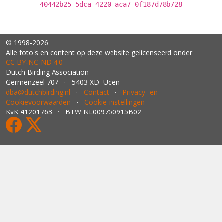
40442b25-5dca-4220-aca7-0f187d78b728
© 1998-2026
Alle foto's en content op deze website gelicenseerd onder
CC BY‑NC‑ND 4.0
Dutch Birding Association
Germenzeel 707 · 5403 XD Uden
dba@dutchbirding.nl
·
Contact
·
Privacy- en
Cookievoorwaarden
·
Cookie-instellingen
KvK 41201763 · BTW NL009750915B02