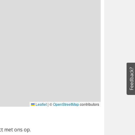
Feedback?
Leaflet
|
©
OpenStreetMap
contributors
ct met ons op.