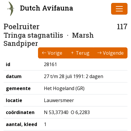
Dutch Avifauna
Poelruiter
117
Tringa stagnatilis
· Marsh
Sandpiper
Vorige
Terug
Volgende
id
28161
datum
27 t/m 28 juli 1991: 2 dagen
gemeente
Het Hogeland (GR)
locatie
Lauwersmeer
coördinaten
N 53,37340 O 6,2283
aantal, kleed
1