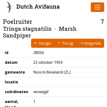
Dutch Avifauna
Poelruiter
7
Tringa stagnatilis
· Marsh
Sandpiper
Vorige
Terug
Volgende
id
28056
datum
22 oktober 1959
gemeente
Noord-Beveland (ZL)
locatie
coördinaten
vervaagd
aantal,
1