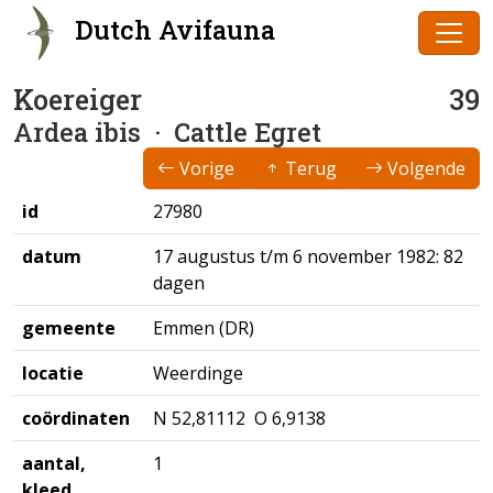
Dutch Avifauna
Koereiger
39
Ardea ibis
· Cattle Egret
Vorige
Terug
Volgende
id
27980
datum
17 augustus t/m 6 november 1982: 82
dagen
gemeente
Emmen (DR)
locatie
Weerdinge
coördinaten
N 52,81112 O 6,9138
aantal,
1
kleed