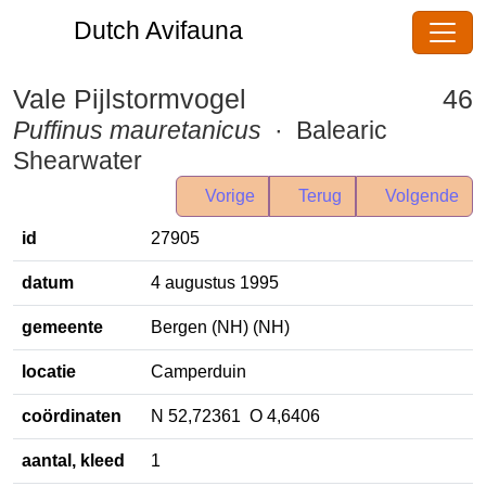
Dutch Avifauna
Vale Pijlstormvogel
46
Puffinus mauretanicus
· Balearic
Shearwater
Vorige
Terug
Volgende
id
27905
datum
4 augustus 1995
gemeente
Bergen (NH) (NH)
locatie
Camperduin
coördinaten
N 52,72361 O 4,6406
aantal, kleed
1