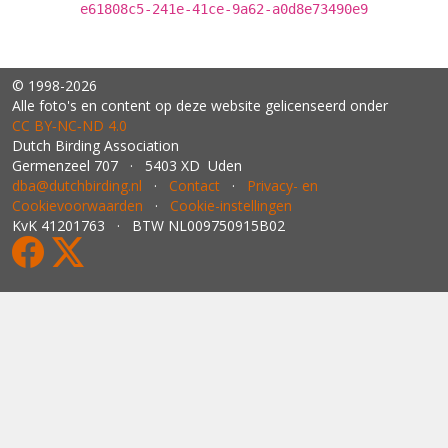
e61808c5-241e-41ce-9a62-a0d8e73490e9
© 1998-2026
Alle foto's en content op deze website gelicenseerd onder
CC BY‑NC‑ND 4.0
Dutch Birding Association
Germenzeel 707 · 5403 XD Uden
dba@dutchbirding.nl
·
Contact
·
Privacy- en
Cookievoorwaarden
·
Cookie-instellingen
KvK 41201763 · BTW NL009750915B02