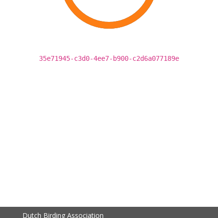
35e71945-c3d0-4ee7-b900-c2d6a077189e
Dutch Birding Association