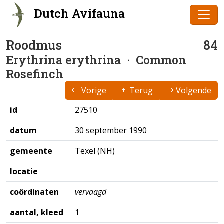
Dutch Avifauna
Roodmus
84
Erythrina erythrina
· Common
Rosefinch
Vorige
Terug
Volgende
id
27510
datum
30 september 1990
gemeente
Texel (NH)
locatie
coördinaten
vervaagd
aantal, kleed
1