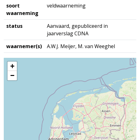
soort
veldwaarneming
waarneming
status
Aanvaard, gepubliceerd in
jaarverslag CDNA
waarnemer(s)
A.W.J. Meijer, M. van Weeghel
+
−