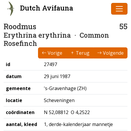
Dutch Avifauna
Roodmus
55
Erythrina erythrina
· Common
Rosefinch
Vorige
Terug
Volgende
id
27497
datum
29 juni 1987
gemeente
's-Gravenhage (ZH)
locatie
Scheveningen
coördinaten
N 52,08812 O 4,2522
aantal, kleed
1, derde-kalenderjaar mannetje