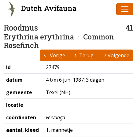
Dutch Avifauna
Roodmus
41
Erythrina erythrina
· Common
Rosefinch
Vorige
Terug
Volgende
id
27479
datum
4 t/m 6 juni 1987: 3 dagen
gemeente
Texel (NH)
locatie
coördinaten
vervaagd
aantal, kleed
1, mannetje