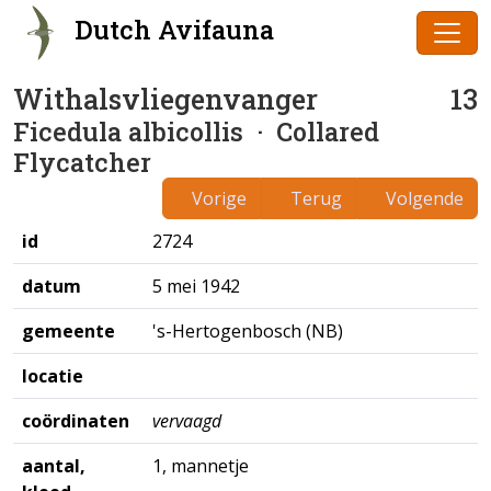
Dutch Avifauna
Withalsvliegenvanger
13
Ficedula albicollis
· Collared
Flycatcher
Vorige
Terug
Volgende
id
2724
datum
5 mei 1942
gemeente
's-Hertogenbosch (NB)
locatie
coördinaten
vervaagd
aantal,
1, mannetje