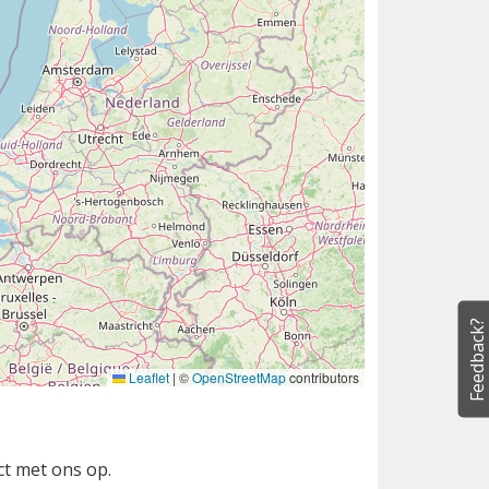
Feedback?
Leaflet
|
©
OpenStreetMap
contributors
ct met ons op.