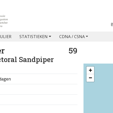
ULIER
STATISTIEKEN
CDNA / CSNA
er
59
toral Sandpiper
+
−
 dagen