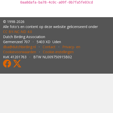
0aa8dafa-ba78-4c0c-a09f-0b7fa5fe03cd
© 1998-2026
Alle foto's en content op deze website gelicenseerd onder
CC BY‑NC‑ND 4.0
Dutch Birding Association
Germenzeel 707 · 5403 XD Uden
dba@dutchbirding.nl
·
Contact
·
Privacy- en
Cookievoorwaarden
·
Cookie-instellingen
KvK 41201763 · BTW NL009750915B02