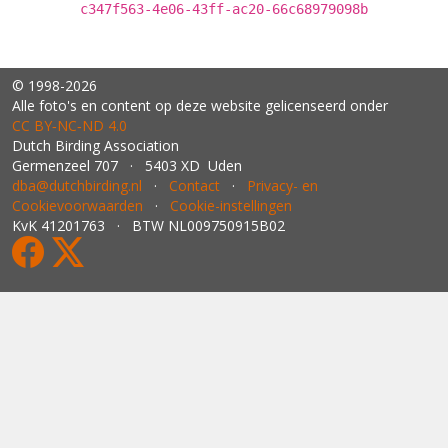
c347f563-4e06-43ff-ac20-66c68979098b
© 1998-2026
Alle foto's en content op deze website gelicenseerd onder
CC BY‑NC‑ND 4.0
Dutch Birding Association
Germenzeel 707 · 5403 XD Uden
dba@dutchbirding.nl
·
Contact
·
Privacy- en
Cookievoorwaarden
·
Cookie-instellingen
KvK 41201763 · BTW NL009750915B02