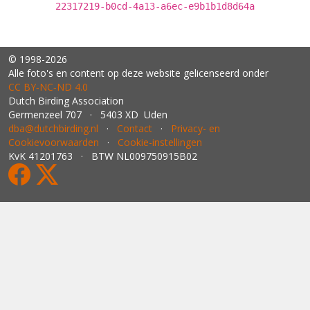
22317219-b0cd-4a13-a6ec-e9b1b1d8d64a
© 1998-2026
Alle foto's en content op deze website gelicenseerd onder
CC BY‑NC‑ND 4.0
Dutch Birding Association
Germenzeel 707 · 5403 XD Uden
dba@dutchbirding.nl
·
Contact
·
Privacy- en
Cookievoorwaarden
·
Cookie-instellingen
KvK 41201763 · BTW NL009750915B02