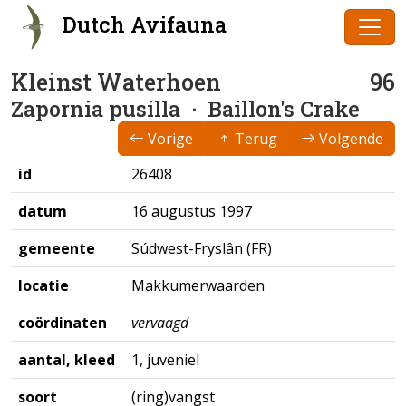
Dutch Avifauna
Kleinst Waterhoen
96
Zapornia pusilla
· Baillon's Crake
Vorige
Terug
Volgende
id
26408
datum
16 augustus 1997
gemeente
Súdwest-Fryslân (FR)
locatie
Makkumerwaarden
coördinaten
vervaagd
aantal, kleed
1, juveniel
soort
(ring)vangst