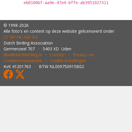
eb0100bf-aa9e-47e4-bffe-ab3951027311
© 1998-2026
Alle foto's en content op deze website gelicenseerd onder
CC BY‑NC‑ND 4.0
Dutch Birding Association
Germenzeel 707 · 5403 XD Uden
dba@dutchbirding.nl
·
Contact
·
Privacy- en
Cookievoorwaarden
·
Cookie-instellingen
KvK 41201763 · BTW NL009750915B02