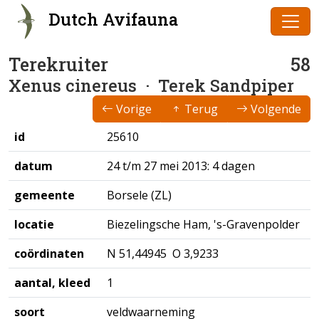
Dutch Avifauna
Terekruiter
58
Xenus cinereus
· Terek Sandpiper
Vorige
Terug
Volgende
id
25610
datum
24 t/m 27 mei 2013: 4 dagen
gemeente
Borsele (ZL)
locatie
Biezelingsche Ham, 's-Gravenpolder
coördinaten
N 51,44945 O 3,9233
aantal, kleed
1
soort
veldwaarneming