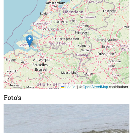
Leaflet
|
©
OpenStreetMap
contributors
Foto's