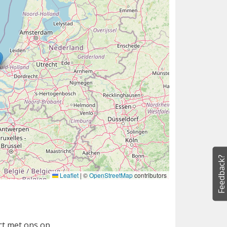
Feedback?
Leaflet
|
©
OpenStreetMap
contributors
ct met ons op.