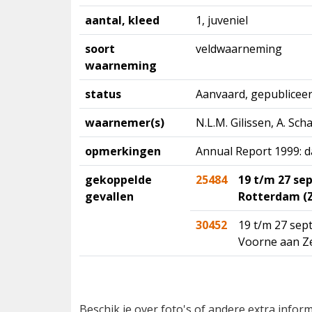
aantal, kleed
1, juveniel
soort
veldwaarneming
waarneming
status
Aanvaard, gepubliceer
waarnemer(s)
N.L.M. Gilissen, A. Sch
opmerkingen
Annual Report 1999: d
gekoppelde
25484
19 t/m 27 se
gevallen
Rotterdam (Z
30452
19 t/m 27 se
Voorne aan Ze
Beschik je over foto's of andere extra info