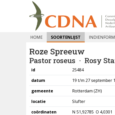
HOME
SOORTENLIJST
INDIENFORM
Roze Spreeuw
Pastor roseus
· Rosy Sta
id
25484
datum
19 t/m 27 september 
gemeente
Rotterdam (ZH)
locatie
Slufter
coördinaten
N 51,92785 O 4,0301