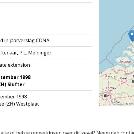
d in jaarverslag CDNA
aftenaar, P.L. Meininger
ate extension
ptember 1998
H) Slufter
ptember 1998
e (ZH) Westplaat
rmatie of heb je opmerkingen over dit geval? Neem dan conta