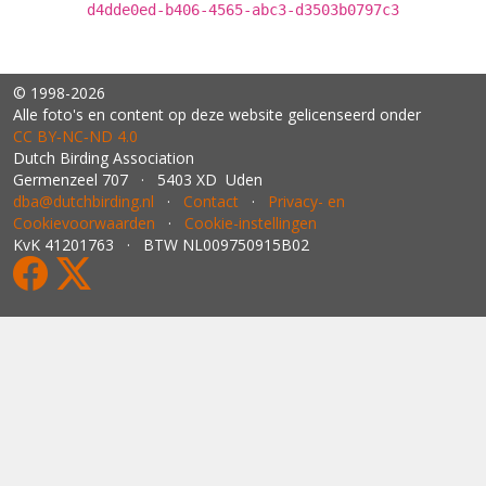
d4dde0ed-b406-4565-abc3-d3503b0797c3
© 1998-2026
Alle foto's en content op deze website gelicenseerd onder
CC BY‑NC‑ND 4.0
Dutch Birding Association
Germenzeel 707 · 5403 XD Uden
dba@dutchbirding.nl
·
Contact
·
Privacy- en
Cookievoorwaarden
·
Cookie-instellingen
KvK 41201763 · BTW NL009750915B02