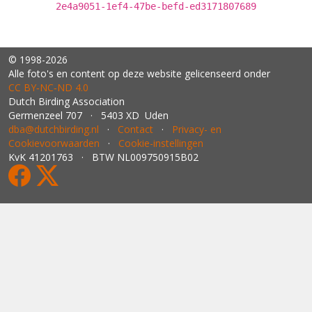
2e4a9051-1ef4-47be-befd-ed3171807689
© 1998-2026
Alle foto's en content op deze website gelicenseerd onder
CC BY‑NC‑ND 4.0
Dutch Birding Association
Germenzeel 707 · 5403 XD Uden
dba@dutchbirding.nl
·
Contact
·
Privacy- en
Cookievoorwaarden
·
Cookie-instellingen
KvK 41201763 · BTW NL009750915B02